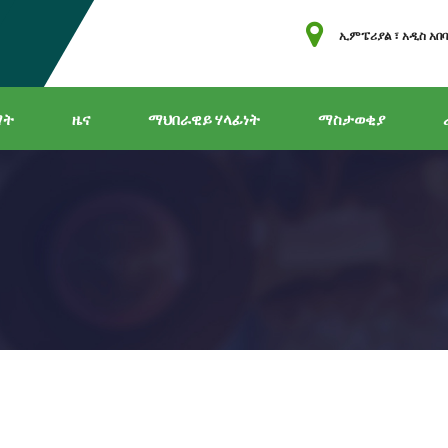
ኢምፔሪያል ፣ አዲስ አበ
ማት
ዜና
ማህበራዊይ ሃላፊነት
ማስታወቂያ