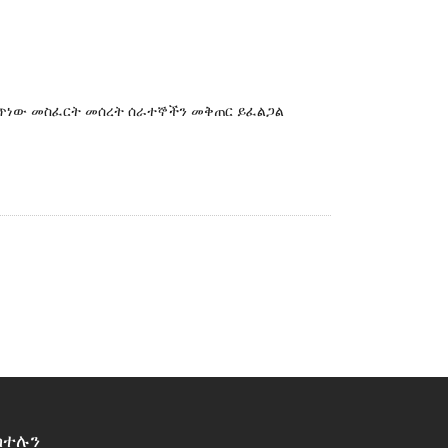
መጥነው መስፈርት መሰረት ሰራተኞችን መቅጠር ይፈልጋል
ከተሉን