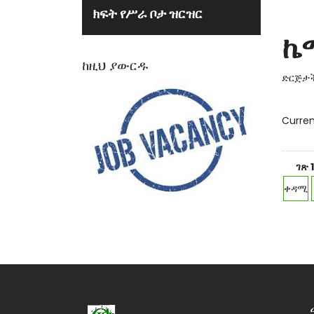
ክፍት የሥራ ቦታ ዝርዝር
ኬ
ከዚህ ያውርዱ
ድርጅታች
Curren
ገጽ 
ቀዳሚ