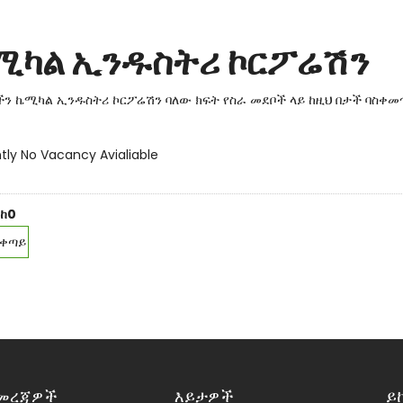
ሚካል ኢንዱስትሪ ኮርፖሬሽን
ን ኬሚካል ኢንዱስትሪ ኮርፖሬሽን ባለው ክፍት የስራ መደቦች ላይ ከዚህ በታች ባስቀ
tly No Vacancy Avialiable
1ከ0
ቀጣይ
መረጃዎች
እይታዎች
ይ