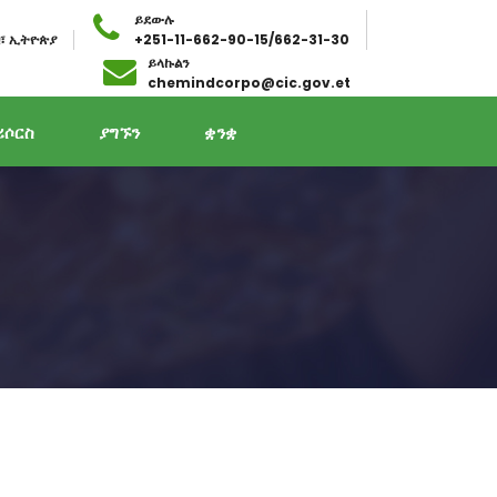
ይደውሉ
ባ፣ ኢትዮጵያ
+251-11-662-90-15/662-31-30
ይላኩልን
chemindcorpo@cic.gov.et
ሪሶርስ
ያግኙን
ቋንቋ