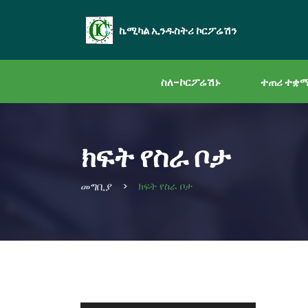
ኬሚካል ኢንዱስትሪ ኮርፖሬሽን
ስለ-ኮርፖሬሽኑ
ተጠሪ ተቋ
ክፍት የስራ ቦታ
መግቢያ
ክፍት የስራ ቦታ