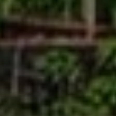
ተጨማሪ ያንብቡ