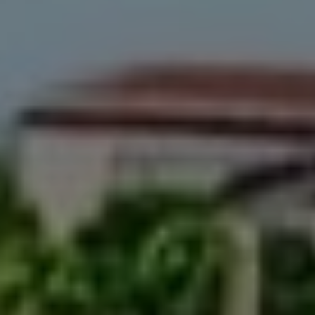
አዋሽ መልካሳ ኬሚካል ፋብሪካ
የምንሸጠው ኬሚካሎችን ብቻ
አይደልም፤ መፍትሄዎች ጭምር እንጂ