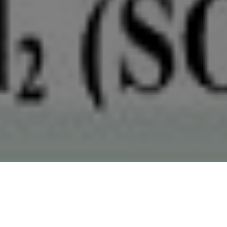
ስለ-ኮርፖሬሽኑ