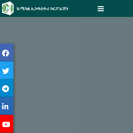
ኬሚካል ኢንዱስትሪ ኮርፖሬሽን